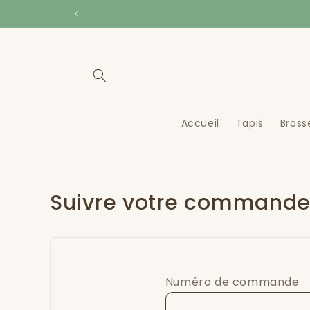
et
passer
au
contenu
Accueil
Tapis
Bross
Suivre votre command
Numéro de commande