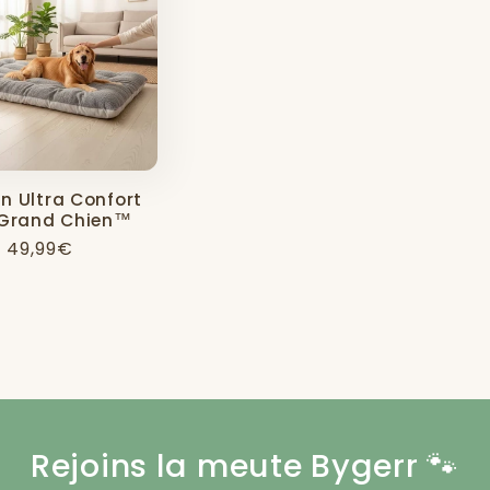
n Ultra Confort
 Grand Chien™
Prix
49,99€
habituel
Rejoins la meute Bygerr 🐾