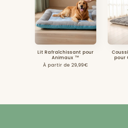
l
e
c
Lit Rafraîchissant pour
Coussi
t
Animaux ™
pour
Prix
À partir de 29,99€
i
habituel
o
n